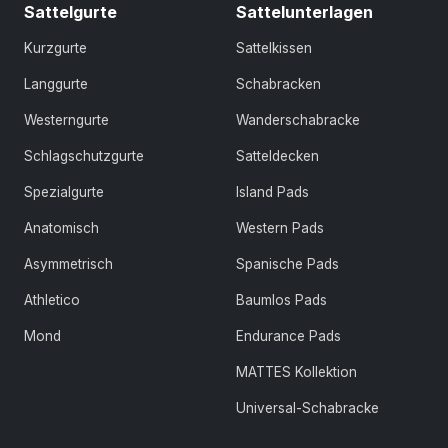
Sattelgurte
Sattelunterlagen
Kurzgurte
Sattelkissen
Langgurte
Schabracken
Westerngurte
Wanderschabracke
Schlagschutzgurte
Satteldecken
Spezialgurte
Island Pads
Anatomisch
Western Pads
Asymmetrisch
Spanische Pads
Athletico
Baumlos Pads
Mond
Endurance Pads
MATTES Kollektion
Universal-Schabracke