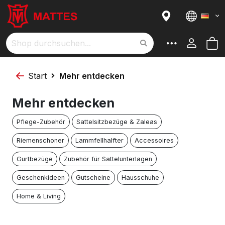
I
Sortieren nach
Sprach
a
R
M
Suche
Start
Mehr entdecken
Mehr entdecken
Pflege-Zubehör
Sattelsitzbezüge & Zaleas
Riemenschoner
Lammfellhalfter
Accessoires
Gurtbezüge
Zubehör für Sattelunterlagen
Geschenkideen
Gutscheine
Hausschuhe
Home & Living