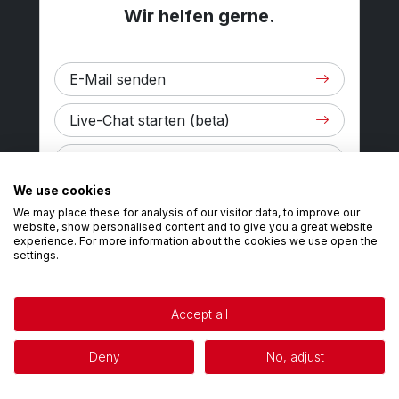
Wir helfen gerne.
E-Mail senden
Live-Chat starten (beta)
Händler finden
Privacy policy
We use cookies
+49 7463 993060
GER
We may place these for analysis of our visitor data, to improve our
website, show personalised content and to give you a great website
experience. For more information about the cookies we use open the
settings.
Accept all
Beliebte Kategorien
Deny
No, adjust
Sofort verfügbar
Konfigurator