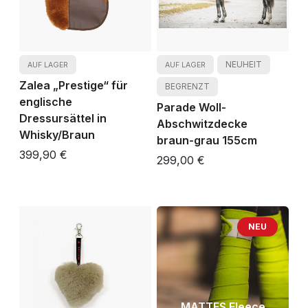
NEUHEIT
AUF LAGER
AUF LAGER
Zalea „Prestige“ für
BEGRENZT
englische
Parade Woll-
Dressursättel in
Abschwitzdecke
Whisky/Braun
braun-grau 155cm
399,90 €
299,00 €
NEU
MATTES Fleece