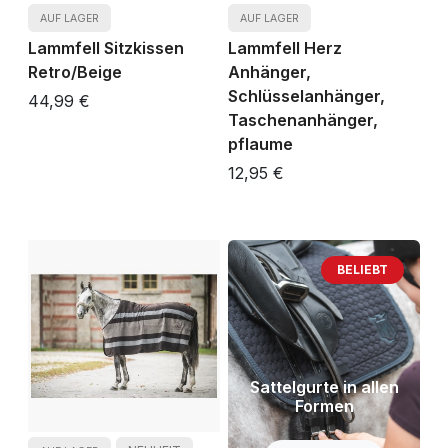
AUF LAGER
AUF LAGER
Lammfell Sitzkissen
Lammfell Herz
Retro/Beige
Anhänger,
Schlüsselanhänger,
44,99 €
Taschenanhänger,
pflaume
12,95 €
BELIEBT
Sattelgurte in allen
Formen