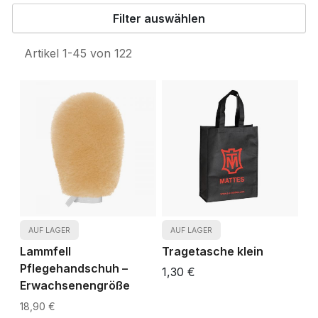
Filter auswählen
Artikel
1
-
45
von
122
AUF LAGER
AUF LAGER
Lammfell
Tragetasche klein
Pflegehandschuh –
1,30 €
Erwachsenengröße
18,90 €