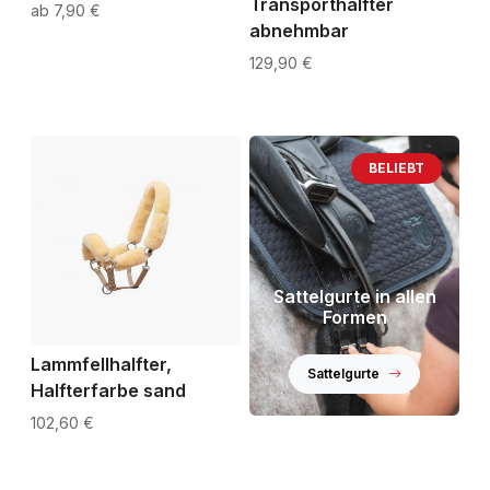
Transporthalfter
7,90 €
abnehmbar
129,90 €
BELIEBT
Sattelgurte in allen
Formen
Lammfellhalfter,
Sattelgurte
Halfterfarbe sand
102,60 €