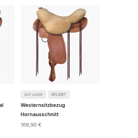
Reihenfolge
BELIEBT
AUF LAGER
al
Westernsitzbezug
Hornausschnitt
169,90 €