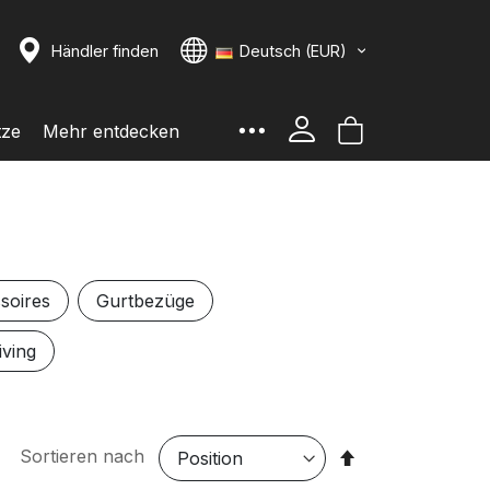
che
Sprache
Händler finden
Deutsch (EUR)
uche
Mein Warenko
tze
Mehr entdecken
soires
Gurtbezüge
ving
In
Sortieren nach
absteigender