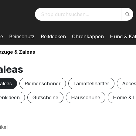
Su
S
te
Beinschutz
Reitdecken
Ohrenkappen
Hund & Ka
bezüge & Zaleas
aleas
Zaleas
Riemenschoner
Lammfellhalfter
Acces
enkideen
Gutscheine
Hausschuhe
Home & Li
ikel