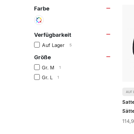
Farbe
Verfügbarkeit
Auf Lager
items
5
Größe
Gr. M
item
1
Gr. L
item
1
AUF 
Satt
Sätte
114,