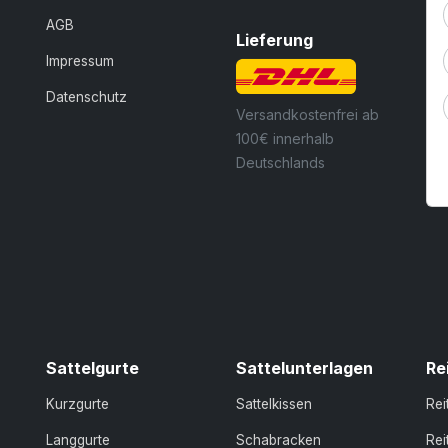
AGB
Lieferung
Impressum
Datenschutz
Versandkostenfrei ab
100€ innerhalb
Deutschlands
Sattelgurte
Sattelunterlagen
Re
Kurzgurte
Sattelkissen
Re
Langgurte
Schabracken
Rei