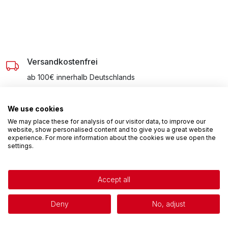
Versandkostenfrei
ab 100€ innerhalb Deutschlands
Privacy policy
We use cookies
Einfach und sicher bezahlt
We may place these for analysis of our visitor data, to improve our
mit PayPal, Lastschrift, Kreditkarte oder Vorkasse
website, show personalised content and to give you a great website
experience. For more information about the cookies we use open the
settings.
Persönliche Fachberatung
per E-Mail, Chat und Telefon
Accept all
Deny
No, adjust
Hergestellt in Polen