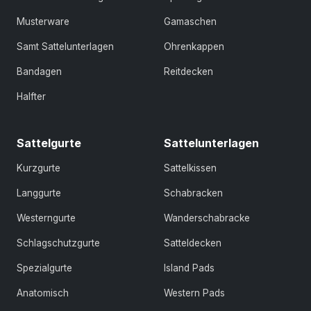
Musterware
Gamaschen
Samt Sattelunterlagen
Ohrenkappen
Bandagen
Reitdecken
Halfter
Sattelgurte
Sattelunterlagen
Kurzgurte
Sattelkissen
Langgurte
Schabracken
Westerngurte
Wanderschabracke
Schlagschutzgurte
Satteldecken
Spezialgurte
Island Pads
Anatomisch
Western Pads