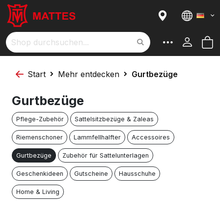
I
Sortieren nach
Sprach
a
R
M
Suche
Start
Mehr entdecken
Gurtbezüge
Gurtbezüge
Pflege-Zubehör
Sattelsitzbezüge & Zaleas
Riemenschoner
Lammfellhalfter
Accessoires
Gurtbezüge
Zubehör für Sattelunterlagen
Geschenkideen
Gutscheine
Hausschuhe
Home & Living