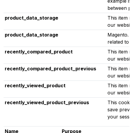
example is 
between pa
product_data_storage
This item i
our websit
product_data_storage
Magento. S
related to
recently_compared_product
This item i
our websit
recently_compared_product_previous
This item i
our websit
recently_viewed_product
This item i
our websit
recently_viewed_product_previous
This cooki
save previo
your sessio
Name
Purpose