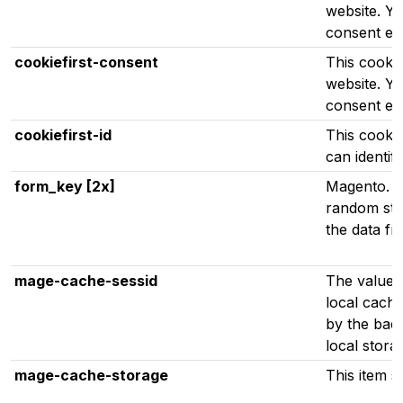
website. Y
consent eas
cookiefirst-consent
This cookie
website. Y
consent eas
cookiefirst-id
This cookie
can identify
form_key [2x]
Magento. A
random stri
the data f
mage-cache-sessid
The value o
local cach
by the bac
local stora
mage-cache-storage
This item s