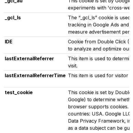
_gcl_au
This cookie is set by Google
experiments with 'cross-webs
_gcl_ls
The “_gcl_ls” cookie is used
tracking in Google Ads and
measure advertisement perf
IDE
Cookie from Double Click (G
to analyze and optimize our 
lastExternalReferrer
This item is used to determin
visit.
lastExternalReferrerTime
This item is used for visitor 
test_cookie
This cookie is set by Double
Google) to determine whether
browser supports cookies. Da
countries: USA. Google LLC. i
Data Privacy Framework, indi
as a data subject can be gua