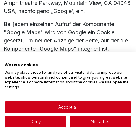
Amphitheatre Parkway, Mountain View, CA 94043
USA, nachfolgend „Google“, ein.
Bei jedem einzelnen Aufruf der Komponente
"Google Maps" wird von Google ein Cookie
gesetzt, um bei der Anzeige der Seite, auf der die
Komponente "Google Maps" integriert ist,
Nutzereinstellungen und -daten zu verarbeiten.
Privacy policy
Dieses Cookie wird im Regelfall nicht durch das
We use cookies
We may place these for analysis of our visitor data, to improve our
Schließen des Browsers gelöscht, sondern läuft
website, show personalised content and to give you a great website
nach einer bestimmten Zeit ab, soweit es nicht von
experience. For more information about the cookies we use open the
settings.
Ihnen zuvor manuell gelöscht wird.
Wenn Sie mit dieser Verarbeitung Ihrer Daten nicht
Accept all
einverstanden sind, so besteht die Möglichkeit,
den Service von "Google Maps" zu deaktivieren
Deny
No, adjust
und auf diesem Weg die Übertragung von Daten
an Google zu verhindern. Dazu müssen Sie die