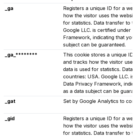
Performance
_ga
Registers a unique ID for a webs
how the visitor uses the websit
for statistics. Data transfer to 
Google LLC. is certified under 
Framework, indicating that your
subject can be guaranteed.
_ga_********
This cookie stores a unique ID f
and tracks how the visitor uses
data is used for statistics. Data 
countries: USA. Google LLC. is 
Data Privacy Framework, indicat
as a data subject can be guara
_gat
Set by Google Analytics to cont
_gid
Registers a unique ID for a webs
how the visitor uses the websit
for statistics. Data transfer to 