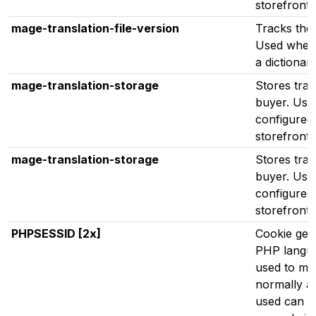
storefront 
mage-translation-file-version
Tracks the 
Used when t
a dictionar
mage-translation-storage
Stores tran
buyer. Used
configured 
storefront 
mage-translation-storage
Stores tran
buyer. Used
configured 
storefront 
PHPSESSID [2x]
Cookie gen
PHP languag
used to mai
normally a
used can be