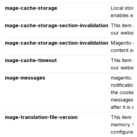
mage-cache-storage
Local stora
enables ec
mage-cache-storage-section-invalidation
This item i
our websit
mage-cache-storage-section-invalidation
Magento coo
content sec
mage-cache-timeout
This item i
our websit
mage-messages
magento. T
notificatio
the cookie
messages. 
after it is
mage-translation-file-version
This item t
memory. Us
configured 