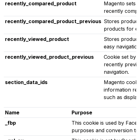
recently_compared_product
Magento sets th
recently compa
recently_compared_product_previous
Stores product
products for ea
recently_viewed_product
Stores product
easy navigation
recently_viewed_product_previous
Cookie set by 
recently previ
navigation.
section_data_ids
Magento cookie
information rel
such as display
Name
Purpose
Advertising
_fbp
This cookie is used by Faceb
purposes and conversion tra