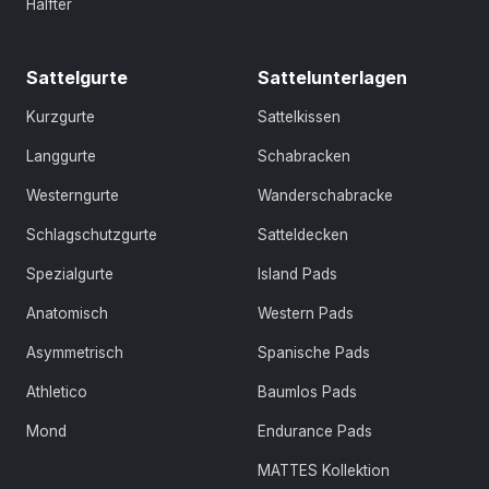
Halfter
Sattelgurte
Sattelunterlagen
Kurzgurte
Sattelkissen
Langgurte
Schabracken
Westerngurte
Wanderschabracke
Schlagschutzgurte
Satteldecken
Spezialgurte
Island Pads
Anatomisch
Western Pads
Asymmetrisch
Spanische Pads
Athletico
Baumlos Pads
Mond
Endurance Pads
MATTES Kollektion