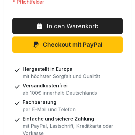
* Pflichtfelder
Westernsitzbezug
Auf
universal
Lager
In den Warenkorb
Checkout mit PayPal
Hergestellt in Europa
mit höchster Sorgfalt und Qualität
Versandkostenfrei
ab 100€ innerhalb Deutschlands
Fachberatung
per E-Mail und Telefon
Einfache und sichere Zahlung
mit PayPal, Lastschrift, Kreditkarte oder
Vorkasse