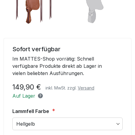
Skip
to
Sofort verfügbar
the
Im MATTES-Shop vorrätig: Schnell
beginning
verfügbare Produkte direkt ab Lager in
of
vielen beliebten Ausführungen.
the
images
149,90 €
inkl. MwSt. zzgl.
Versand
gallery
Auf Lager
Lammfell Farbe