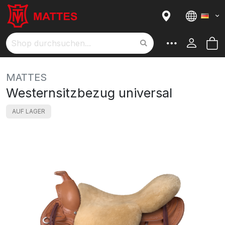
Sprach
M
Suche
MATTES
Westernsitzbezug universal
AUF LAGER
Skip
to
the
end
of
the