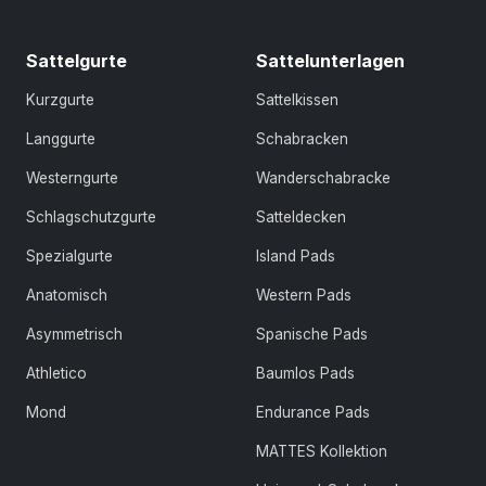
Sattelgurte
Sattelunterlagen
Kurzgurte
Sattelkissen
Langgurte
Schabracken
Westerngurte
Wanderschabracke
Schlagschutzgurte
Satteldecken
Spezialgurte
Island Pads
Anatomisch
Western Pads
Asymmetrisch
Spanische Pads
Athletico
Baumlos Pads
Mond
Endurance Pads
MATTES Kollektion