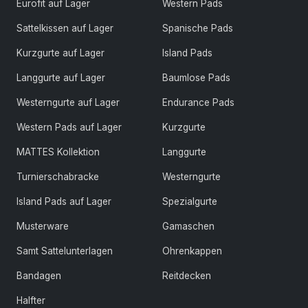
Eurofit auf Lager
Western Pads
Sattelkissen auf Lager
Spanische Pads
Kurzgurte auf Lager
Island Pads
Langgurte auf Lager
Baumlose Pads
Westerngurte auf Lager
Endurance Pads
Western Pads auf Lager
Kurzgurte
MATTES Kollektion
Langgurte
Turnierschabracke
Westerngurte
Island Pads auf Lager
Spezialgurte
Musterware
Gamaschen
Samt Sattelunterlagen
Ohrenkappen
Bandagen
Reitdecken
Halfter