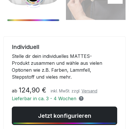
Skip
to
Individuell
the
Stelle dir dein individuelles MATTES-
beginning
Produkt zusammen und wähle aus vielen
of
Optionen wie z.B. Farben, Lammfell,
the
Steppstoff und vieles mehr.
images
gallery
124,90 €
ab
inkl. MwSt. zzgl.
Versand
Lieferbar in ca. 3 - 4 Wochen
Jetzt konfigurieren