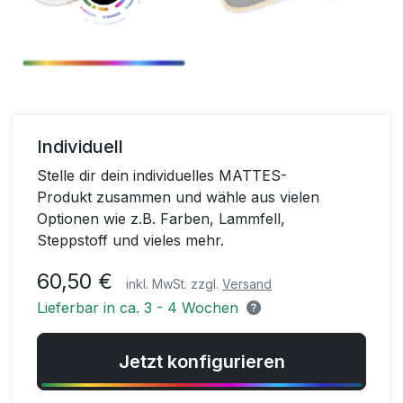
Skip
to
Individuell
the
Stelle dir dein individuelles MATTES-
beginning
Produkt zusammen und wähle aus vielen
of
Optionen wie z.B. Farben, Lammfell,
the
Steppstoff und vieles mehr.
images
gallery
60,50 €
inkl. MwSt. zzgl.
Versand
Lieferbar in ca. 3 - 4 Wochen
Jetzt konfigurieren