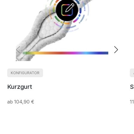
KONFIGURATOR
Kurzgurt
S
104,90 €
1