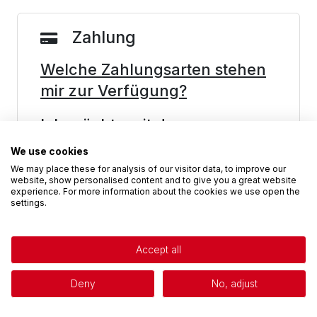
Zahlung
Welche Zahlungsarten stehen
mir zur Verfügung?
Ich möchte mit dem
Privacy policy
Zahlungsdienstleister PayPal
We use cookies
zahlen. Was muss ich
We may place these for analysis of our visitor data, to improve our
website, show personalised content and to give you a great website
beachten?
experience. For more information about the cookies we use open the
settings.
Ich möchte mit Kreditkarte
zahlen. Was muss ich
Accept all
beachten?
Deny
No, adjust
Ich möchte per SEPA