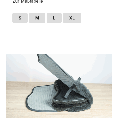
Zur Maßtabelle
S
M
L
XL