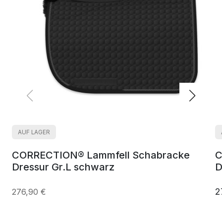
AUF LAGER
CORRECTION® Lammfell Schabracke
C
Dressur Gr.L schwarz
D
2
276,90 €