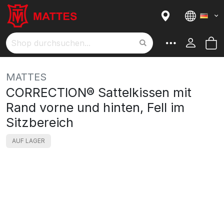
Sprach
M
Suche
MATTES
CORRECTION® Sattelkissen mit
Rand vorne und hinten, Fell im
Sitzbereich
AUF LAGER
Skip
to
the