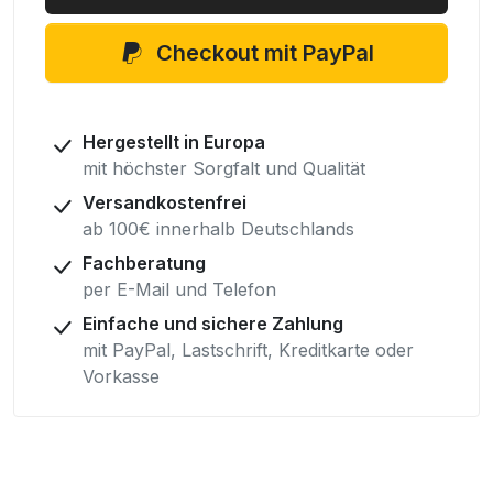
mit
Rand
Checkout mit PayPal
vorne
und
hinten,
Fell
Hergestellt in Europa
im
mit höchster Sorgfalt und Qualität
Sitzbereich
Versandkostenfrei
ab 100€ innerhalb Deutschlands
Fachberatung
per E-Mail und Telefon
Einfache und sichere Zahlung
mit PayPal, Lastschrift, Kreditkarte oder
Vorkasse