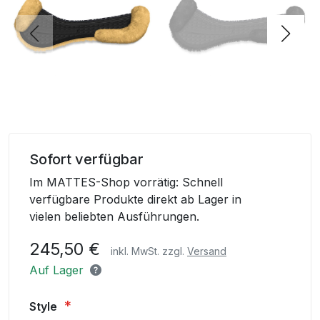
Skip
to
Sofort verfügbar
the
Im MATTES-Shop vorrätig: Schnell
beginning
verfügbare Produkte direkt ab Lager in
of
vielen beliebten Ausführungen.
the
images
245,50 €
inkl. MwSt. zzgl.
Versand
gallery
Auf Lager
Style