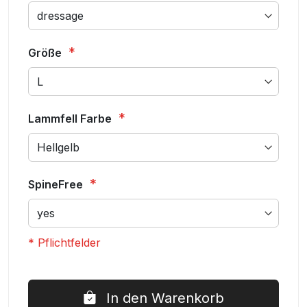
Größe
Lammfell Farbe
SpineFree
* Pflichtfelder
CORRECTION®
Auf
Sattelkissen
Lager
In den Warenkorb