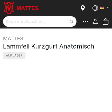
Sprach
M
Suche
MATTES
Lammfell Kurzgurt Anatomisch
AUF LAGER
Skip
to
the
end
of
the