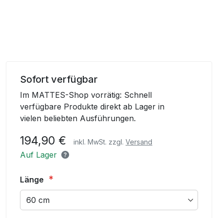
Skip
to
Sofort verfügbar
the
Im MATTES-Shop vorrätig: Schnell
beginning
verfügbare Produkte direkt ab Lager in
of
vielen beliebten Ausführungen.
the
images
194,90 €
inkl. MwSt. zzgl.
Versand
gallery
Auf Lager
Länge