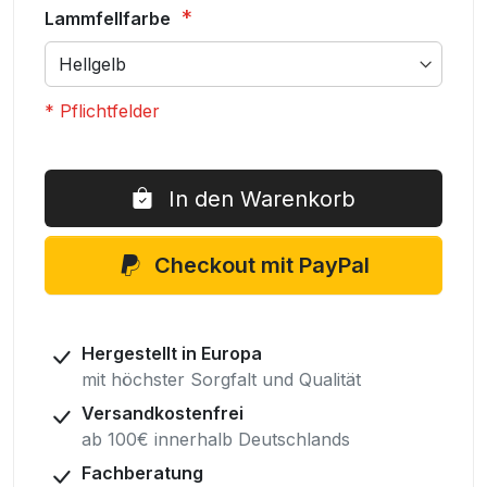
Lammfellfarbe
* Pflichtfelder
Lammfell
Auf
Kurzgurt
Lager
In den Warenkorb
Anatomisch
Checkout mit PayPal
Hergestellt in Europa
mit höchster Sorgfalt und Qualität
Versandkostenfrei
ab 100€ innerhalb Deutschlands
Fachberatung