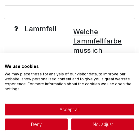
Lammfell
Welche
Lammfellfarbe
muss ich
wählen wenn
Privacy policy
We use cookies
ich die Farbe
We may place these for analysis of our visitor data, to improve our
Natur möchte?
website, show personalised content and to give you a great website
experience. For more information about the cookies we use open the
settings.
Ich habe ein
helles Pferd,
Accept all
kann ich
Schwarzes
Deny
No, adjust
Lammfell